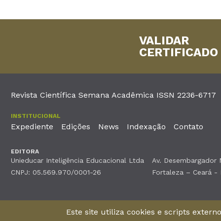
VALIDAR
CERTIFICADO
Revista Científica Semana Acadêmica ISSN 2236-6717
INSTITUCIONAL
Expediente
Edições
News
Indexação
Contato
EDITORA
Unieducar Inteligência Educacional Ltda
Av. Desembargador Mo
CNPJ: 05.569.970/0001-26
Fortaleza – Ceará -
©2026Todos os direitos reservados
Este site utiliza cookies e scripts exter