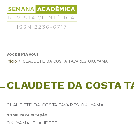
Jump
Revista
to
Científica
navigation
Semana
Acadêmica
ISSN
2236-
6717
VOCÊ ESTÁ AQUI
Back
Início
/
CLAUDETE DA COSTA TAVARES OKUYAMA
to
top
CLAUDETE DA COSTA 
CLAUDETE DA COSTA TAVARES OKUYAMA
NOME PARA CITAÇÃO
OKUYAMA, CLAUDETE