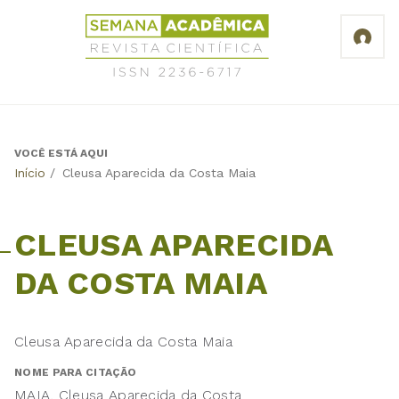
Jump
Revista
to
Científica
navigation
Semana
Acadêmica
ISSN
2236-
6717
VOCÊ ESTÁ AQUI
Back
Início
/
Cleusa Aparecida da Costa Maia
to
top
CLEUSA APARECIDA
DA COSTA MAIA
Cleusa Aparecida da Costa Maia
NOME PARA CITAÇÃO
MAIA, Cleusa Aparecida da Costa