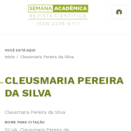
Jump
Revista
to
Científica
navigation
Semana
Acadêmica
ISSN
2236-
6717
VOCÊ ESTÁ AQUI
Back
Início
/
Cleusmaria Pereira da Silva
to
top
CLEUSMARIA PEREIRA
DA SILVA
Cleusmaria Pereira da Silva
NOME PARA CITAÇÃO
SILVA, Cleusmaria Pereira da