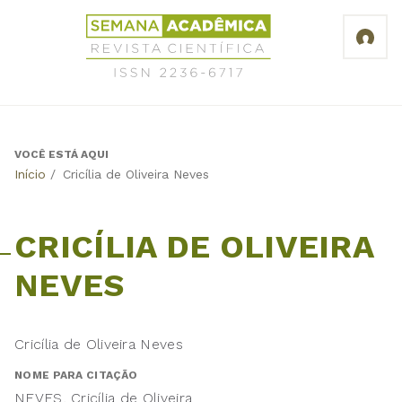
Jump
Revista
to
Científica
navigation
Semana
Acadêmica
ISSN
2236-
6717
VOCÊ ESTÁ AQUI
Back
Início
/
Cricília de Oliveira Neves
to
top
CRICÍLIA DE OLIVEIRA
NEVES
Cricília de Oliveira Neves
NOME PARA CITAÇÃO
NEVES, Cricília de Oliveira