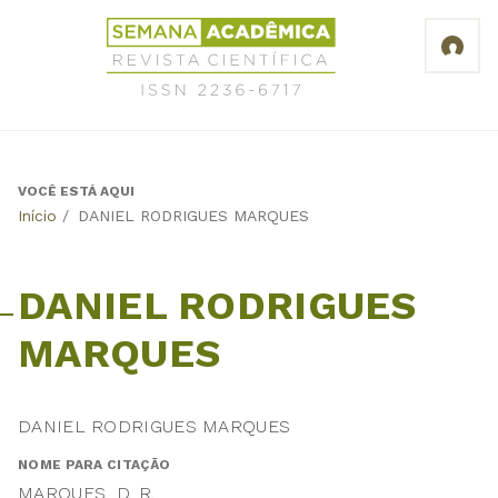
Jump
Revista
to
Científica
navigation
Semana
Acadêmica
ISSN
2236-
6717
VOCÊ ESTÁ AQUI
Back
Início
/
DANIEL RODRIGUES MARQUES
to
top
DANIEL RODRIGUES
MARQUES
DANIEL RODRIGUES MARQUES
NOME PARA CITAÇÃO
MARQUES, D. R.