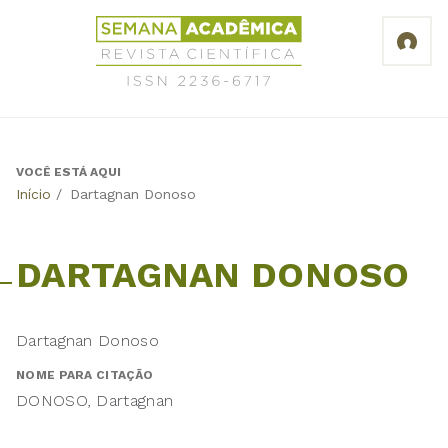
Jump
Revista
to
Científica
navigation
Semana
Acadêmica
ISSN
2236-
6717
VOCÊ ESTÁ AQUI
Back
Início
/
Dartagnan Donoso
to
top
DARTAGNAN DONOSO
Dartagnan Donoso
NOME PARA CITAÇÃO
DONOSO, Dartagnan