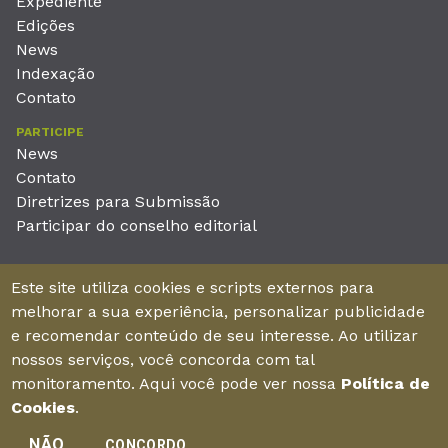
Expediente
Edições
News
Indexação
Contato
PARTICIPE
News
Contato
Diretrizes para Submissão
Participar do conselho editorial
EDITORA
Este site utiliza cookies e scripts externos para
Unieducar Inteligência Educacional Ltda
melhorar a sua experiência, personalizar publicidade
CNPJ: 05.569.970/0001-26
e recomendar conteúdo de seu interesse. Ao utilizar
Av. Desembargador Moreira, No. 2001 – 11º andar - Bairro
nossos serviços, você concorda com tal
Aldeota
monitoramento. Aqui você pode ver nossa
Política de
Fortaleza – Ceará - Brasil - CEP 60170-001
Cookies
.
NÃO
CONCORDO