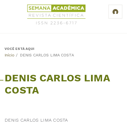
Jump
Revista
to
Científica
navigation
Semana
Acadêmica
ISSN
2236-
6717
VOCÊ ESTÁ AQUI
Back
Início
/
DENIS CARLOS LIMA COSTA
to
top
DENIS CARLOS LIMA
COSTA
DENIS CARLOS LIMA COSTA