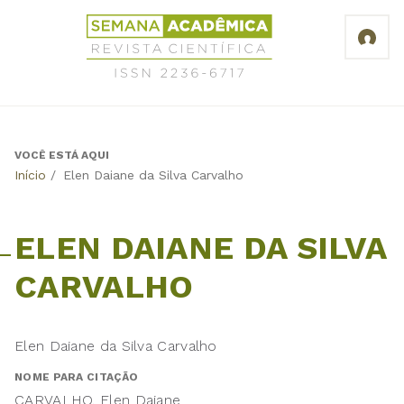
Jump
Revista
to
Científica
navigation
Semana
Acadêmica
ISSN
2236-
6717
VOCÊ ESTÁ AQUI
Back
Início
/
Elen Daiane da Silva Carvalho
to
top
ELEN DAIANE DA SILVA
CARVALHO
Elen Daiane da Silva Carvalho
NOME PARA CITAÇÃO
CARVALHO. Elen Daiane