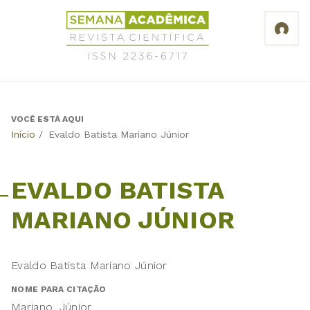
Jump
Revista
to
Científica
navigation
Semana
Acadêmica
ISSN
2236-
6717
VOCÊ ESTÁ AQUI
Back
Início
/
Evaldo Batista Mariano Júnior
to
top
EVALDO BATISTA
MARIANO JÚNIOR
Evaldo Batista Mariano Júnior
NOME PARA CITAÇÃO
Mariano, Júnior