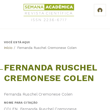
Jump
Revista
to
Científica
navigation
Semana
Acadêmica
ISSN
2236-
6717
VOCÊ ESTÁ AQUI
Back
Início
/
Fernanda Ruschel Cremonese Colen
to
top
FERNANDA RUSCHEL
CREMONESE COLEN
Fernanda Ruschel Cremonese Colen
NOME PARA CITAÇÃO
COLEN, Fernanda Ruschel Cremonese