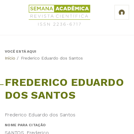
Jump
Revista
to
Científica
navigation
Semana
Acadêmica
ISSN
2236-
6717
VOCÊ ESTÁ AQUI
Back
Início
/
Frederico Eduardo dos Santos
to
top
FREDERICO EDUARDO
DOS SANTOS
Frederico Eduardo dos Santos
NOME PARA CITAÇÃO
SANTOS, Frederico.