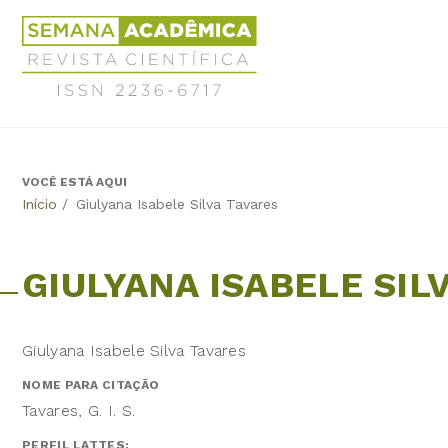
Jump
Revista
to
Científica
navigation
Semana
Acadêmica
ISSN
2236-
6717
VOCÊ ESTÁ AQUI
Back
Início
/
Giulyana Isabele Silva Tavares
to
top
GIULYANA ISABELE SIL
Giulyana Isabele Silva Tavares
NOME PARA CITAÇÃO
Tavares, G. I. S.
PERFIL LATTES: