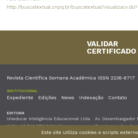
http://buscatextual.cnpq.br/buscatextual/visualizacv.
VALIDAR
CERTIFICADO
Revista Científica Semana Acadêmica ISSN 2236-6717
INSTITUCIONAL
Expediente
Edições
News
Indexação
Contato
EDITORA
Unieducar Inteligência Educacional Ltda
Av. Desembargador Mo
CNPJ: 05.569.970/0001-26
Fortaleza – Ceará -
Este site utiliza cookies e scripts exter