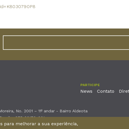
do?id=K8030790P8
PARTICIPE
News
Contato
Dire
reira, No. 2001 – 11º andar - Bairro Aldeota
 Brasil - CEP 60170-001
nos para melhorar a sua experiência,