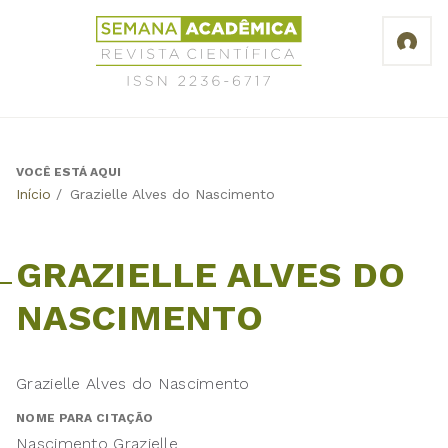
Jump
Revista
to
Científica
navigation
Semana
Acadêmica
ISSN
2236-
6717
VOCÊ ESTÁ AQUI
Back
Início
/
Grazielle Alves do Nascimento
to
top
GRAZIELLE ALVES DO
NASCIMENTO
Grazielle Alves do Nascimento
NOME PARA CITAÇÃO
Nascimento Grazielle