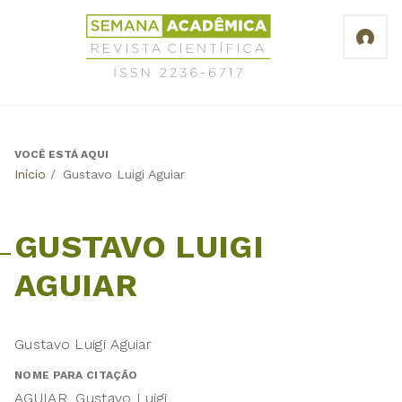
Jump
Revista
to
Científica
navigation
Semana
Acadêmica
ISSN
2236-
6717
VOCÊ ESTÁ AQUI
Back
Início
/
Gustavo Luigi Aguiar
to
top
GUSTAVO LUIGI
AGUIAR
Gustavo Luigi Aguiar
NOME PARA CITAÇÃO
AGUIAR, Gustavo Luigi