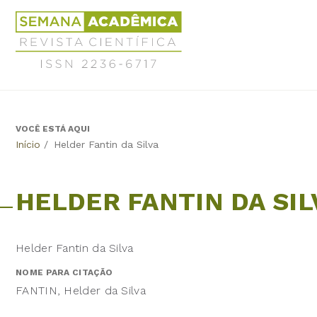
Jump
Revista
to
Científica
navigation
Semana
Acadêmica
ISSN
2236-
6717
VOCÊ ESTÁ AQUI
Back
Início
/
Helder Fantin da Silva
to
top
HELDER FANTIN DA SIL
Helder Fantin da Silva
NOME PARA CITAÇÃO
FANTIN, Helder da Silva