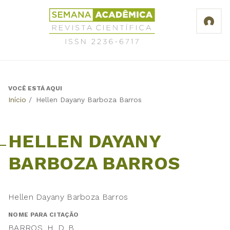
Jump
Revista
to
Científica
navigation
Semana
Acadêmica
ISSN
2236-
6717
VOCÊ ESTÁ AQUI
Back
Início
/
Hellen Dayany Barboza Barros
to
top
HELLEN DAYANY
BARBOZA BARROS
Hellen Dayany Barboza Barros
NOME PARA CITAÇÃO
BARROS, H. D. B.