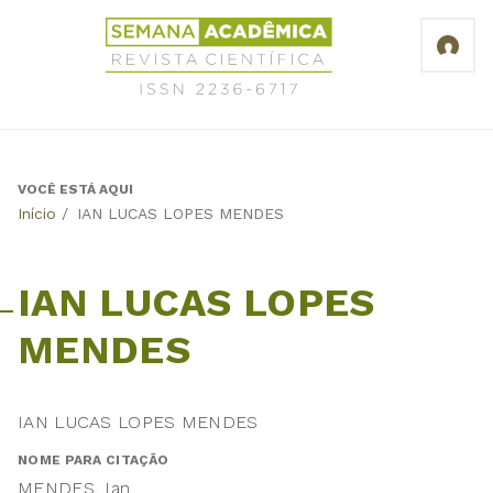
Jump
Revista
to
Científica
navigation
Semana
Acadêmica
ISSN
2236-
6717
VOCÊ ESTÁ AQUI
Back
Início
/
IAN LUCAS LOPES MENDES
to
top
IAN LUCAS LOPES
MENDES
IAN LUCAS LOPES MENDES
NOME PARA CITAÇÃO
MENDES, Ian