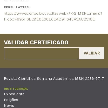
PERFIL LATTES:
https://wwws.cnpq.br/cvlattesweb/PKG_MENU.menu?
f_cod=995F6E29E6E60E0E4D9F643A5AC2C16E
VALIDAR CERTIFICADO
Revista Científica Semana Acadêmica ISSN 2236-6717
INSTITUCIONAL
Expediente
Edições
News