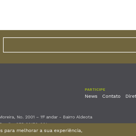
PARTICIPE
News
Contato
Dire
reira, No. 2001 – 11º andar - Bairro Aldeota
 Brasil - CEP 60170-001
nos para melhorar a sua experiência,