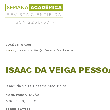
Jump
Revista
to
Científica
navigation
Semana
Acadêmica
ISSN
2236-
6717
VOCÊ ESTÁ AQUI
Back
Início
/
Isaac da Veiga Pessoa Madureira
to
top
ISAAC DA VEIGA PESS
Isaac da Veiga Pessoa Madureira
NOME PARA CITAÇÃO
Madureira, Isaac
PERFIL LATTES: