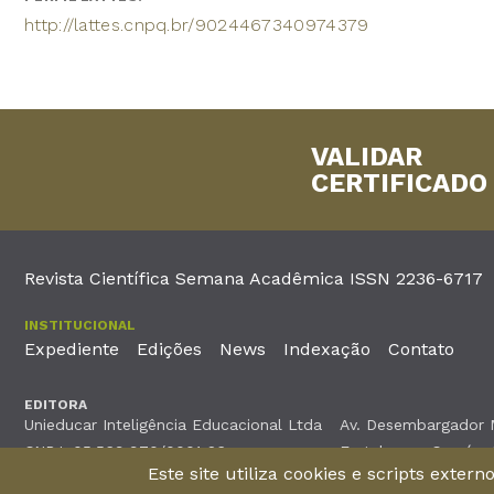
http://lattes.cnpq.br/9024467340974379
VALIDAR
CERTIFICADO
Revista Científica Semana Acadêmica ISSN 2236-6717
INSTITUCIONAL
Expediente
Edições
News
Indexação
Contato
EDITORA
Unieducar Inteligência Educacional Ltda
Av. Desembargador Mo
CNPJ: 05.569.970/0001-26
Fortaleza – Ceará -
Este site utiliza cookies e scripts exter