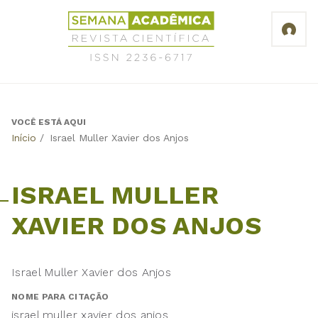
Jump
Revista
to
Científica
navigation
Semana
Acadêmica
ISSN
2236-
6717
VOCÊ ESTÁ AQUI
Back
Início
/
Israel Muller Xavier dos Anjos
to
top
ISRAEL MULLER
XAVIER DOS ANJOS
Israel Muller Xavier dos Anjos
NOME PARA CITAÇÃO
israel muller xavier dos anjos