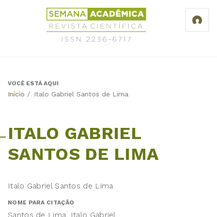
Jump
Revista
to
Científica
navigation
Semana
Acadêmica
ISSN
2236-
6717
VOCÊ ESTÁ AQUI
Back
Início
/
Italo Gabriel Santos de Lima
to
top
ITALO GABRIEL
SANTOS DE LIMA
Italo Gabriel Santos de Lima
NOME PARA CITAÇÃO
Santos de Lima, Italo Gabriel