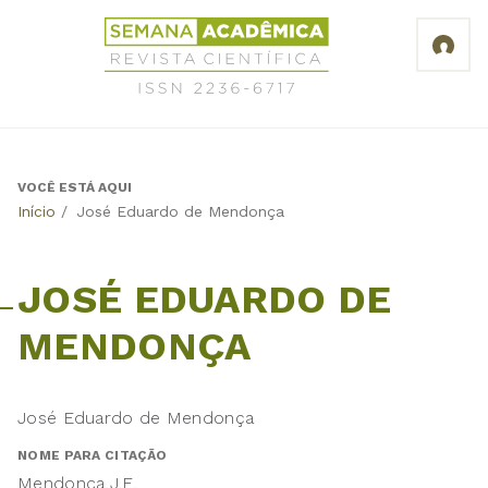
Jump
Revista
to
Científica
navigation
Semana
Acadêmica
ISSN
2236-
6717
VOCÊ ESTÁ AQUI
Back
Início
/
José Eduardo de Mendonça
to
top
JOSÉ EDUARDO DE
MENDONÇA
José Eduardo de Mendonça
NOME PARA CITAÇÃO
Mendonca,J.E.