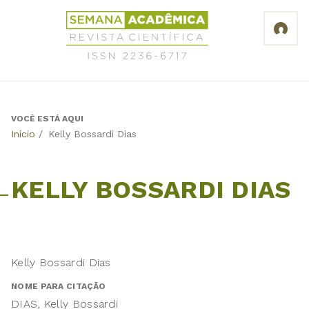
Jump
Revista
to
Científica
navigation
Semana
Acadêmica
ISSN
2236-
6717
VOCÊ ESTÁ AQUI
Back
Início
/
Kelly Bossardi Dias
to
top
KELLY BOSSARDI DIAS
Kelly Bossardi Dias
NOME PARA CITAÇÃO
DIAS, Kelly Bossardi