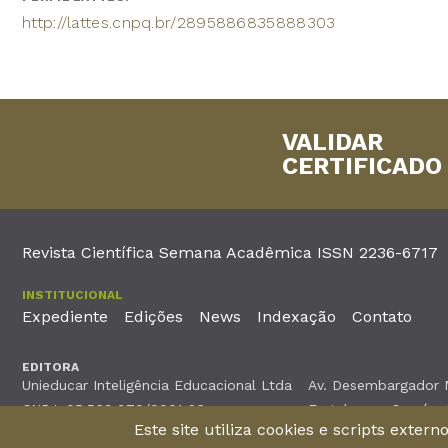
http://lattes.cnpq.br/2895886835888303
VALIDAR
CERTIFICADO
Revista Científica Semana Acadêmica ISSN 2236-6717
INSTITUCIONAL
Expediente
Edições
News
Indexação
Contato
EDITORA
Unieducar Inteligência Educacional Ltda
Av. Desembargador Mo
CNPJ: 05.569.970/0001-26
Fortaleza – Ceará -
Este site utiliza cookies e scripts exter