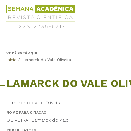
Jump
Revista
to
Científica
navigation
Semana
Acadêmica
ISSN
2236-
6717
VOCÊ ESTÁ AQUI
Back
Início
/
Lamarck do Vale Oliveira
to
top
LAMARCK DO VALE OLI
Lamarck do Vale Oliveira
NOME PARA CITAÇÃO
OLIVEIRA, Lamarck do Vale
PERFIL LATTES: