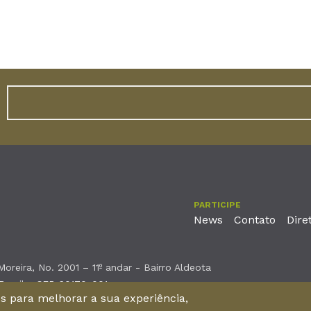
PARTICIPE
News
Contato
Dire
reira, No. 2001 – 11º andar - Bairro Aldeota
 Brasil - CEP 60170-001
nos para melhorar a sua experiência,