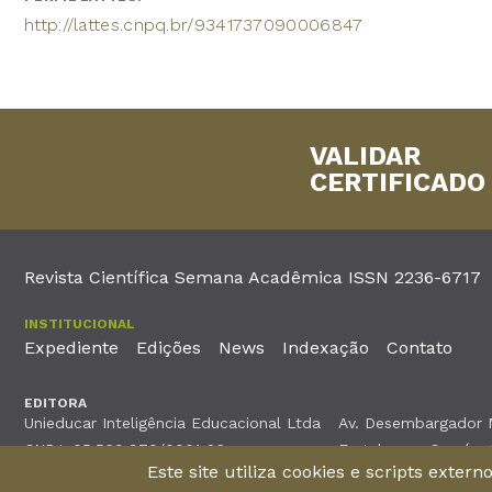
http://lattes.cnpq.br/9341737090006847
VALIDAR
CERTIFICADO
Revista Científica Semana Acadêmica ISSN 2236-6717
INSTITUCIONAL
Expediente
Edições
News
Indexação
Contato
EDITORA
Unieducar Inteligência Educacional Ltda
Av. Desembargador Mo
CNPJ: 05.569.970/0001-26
Fortaleza – Ceará -
Este site utiliza cookies e scripts exter