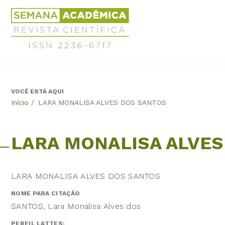
Jump
Revista
to
Científica
navigation
Semana
Acadêmica
ISSN
2236-
6717
VOCÊ ESTÁ AQUI
Back
Início
/
LARA MONALISA ALVES DOS SANTOS
to
top
LARA MONALISA ALVES
LARA MONALISA ALVES DOS SANTOS
NOME PARA CITAÇÃO
SANTOS, Lara Monalisa Alves dos
PERFIL LATTES: