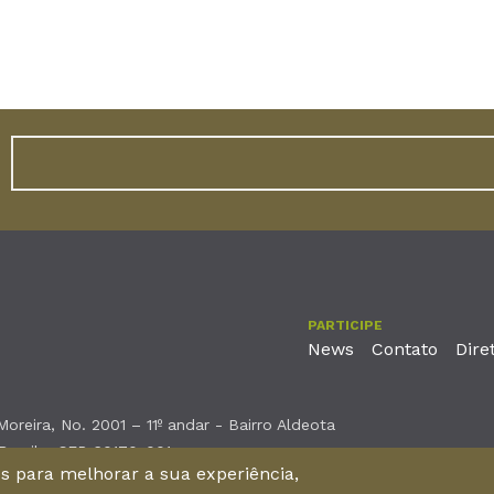
PARTICIPE
News
Contato
Dire
reira, No. 2001 – 11º andar - Bairro Aldeota
 Brasil - CEP 60170-001
nos para melhorar a sua experiência,