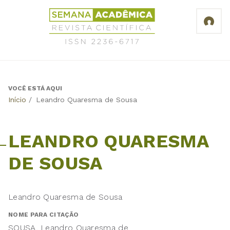
Jump
Revista
to
Científica
navigation
Semana
Acadêmica
ISSN
2236-
6717
VOCÊ ESTÁ AQUI
Back
Início
/
Leandro Quaresma de Sousa
to
top
LEANDRO QUARESMA
DE SOUSA
Leandro Quaresma de Sousa
NOME PARA CITAÇÃO
SOUSA, Leandro Quaresma de