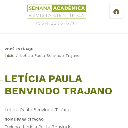
Jump
Revista
to
Científica
navigation
Semana
Acadêmica
ISSN
2236-
6717
VOCÊ ESTÁ AQUI
Back
Início
/
Letícia Paula Benvindo Trajano
to
top
LETÍCIA PAULA
BENVINDO TRAJANO
Letícia Paula Benvindo Trajano
NOME PARA CITAÇÃO
Trajano, Letícia Paula Benvindo