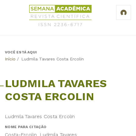
Jump
Revista
to
Científica
navigation
Semana
Acadêmica
ISSN
2236-
6717
VOCÊ ESTÁ AQUI
Back
Início
/
Ludmila Tavares Costa Ercolin
to
top
LUDMILA TAVARES
COSTA ERCOLIN
Ludmila Tavares Costa Ercolin
NOME PARA CITAÇÃO
Costa-Ercolin, Ludmila Tavares