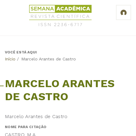
Jump
Revista
to
Científica
navigation
Semana
Acadêmica
ISSN
2236-
6717
VOCÊ ESTÁ AQUI
Back
Início
/
Marcelo Arantes de Castro
to
top
MARCELO ARANTES
DE CASTRO
Marcelo Arantes de Castro
NOME PARA CITAÇÃO
CASTRO, M.A.