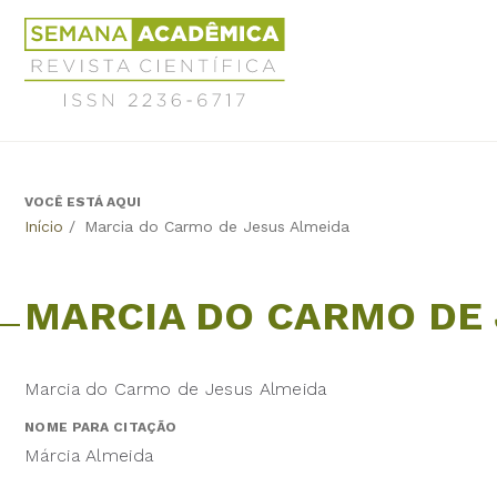
Jump
Revista
to
Científica
navigation
Semana
Acadêmica
ISSN
2236-
6717
VOCÊ ESTÁ AQUI
Back
Início
/
Marcia do Carmo de Jesus Almeida
to
top
MARCIA DO CARMO DE 
Marcia do Carmo de Jesus Almeida
NOME PARA CITAÇÃO
Márcia Almeida