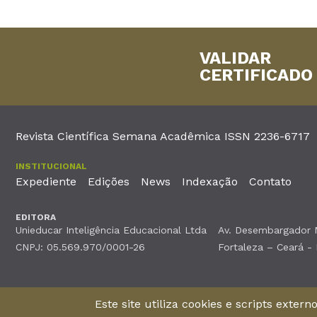
VALIDAR
CERTIFICADO
Revista Científica Semana Acadêmica ISSN 2236-6717
INSTITUCIONAL
Expediente
Edições
News
Indexação
Contato
EDITORA
Unieducar Inteligência Educacional Ltda
Av. Desembargador Mo
CNPJ: 05.569.970/0001-26
Fortaleza – Ceará -
©2026Todos os direitos reservados
Este site utiliza cookies e scripts exter