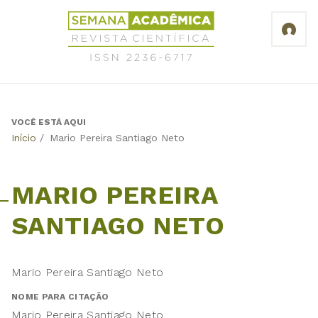
Jump
Revista
to
Científica
navigation
Semana
Acadêmica
ISSN
2236-
6717
VOCÊ ESTÁ AQUI
Back
Início
/
Mario Pereira Santiago Neto
to
top
MARIO PEREIRA
SANTIAGO NETO
Mario Pereira Santiago Neto
NOME PARA CITAÇÃO
Mario Pereira Santiago Neto