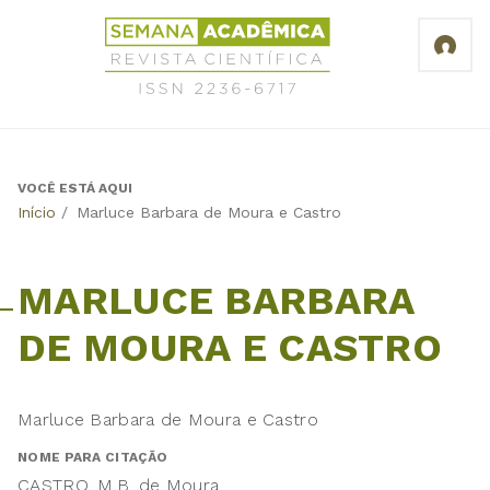
Jump
Revista
to
Científica
navigation
Semana
Acadêmica
ISSN
2236-
6717
VOCÊ ESTÁ AQUI
Back
Início
/
Marluce Barbara de Moura e Castro
to
top
MARLUCE BARBARA
DE MOURA E CASTRO
Marluce Barbara de Moura e Castro
NOME PARA CITAÇÃO
CASTRO, M.B. de Moura