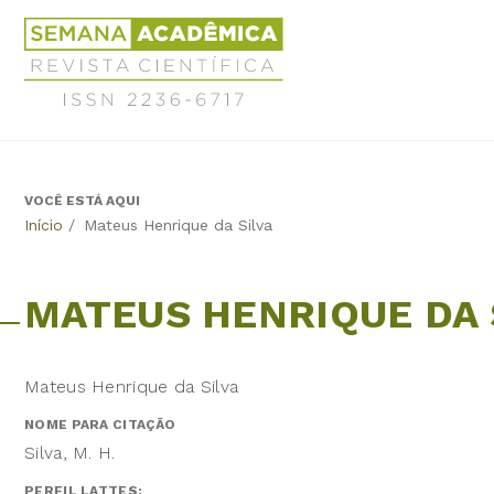
Jump
Revista
to
Científica
navigation
Semana
Acadêmica
ISSN
2236-
6717
VOCÊ ESTÁ AQUI
Back
Início
/
Mateus Henrique da Silva
to
top
MATEUS HENRIQUE DA 
Mateus Henrique da Silva
NOME PARA CITAÇÃO
Silva, M. H.
PERFIL LATTES: