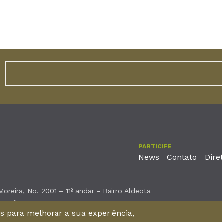
PARTICIPE
News
Contato
Dire
reira, No. 2001 – 11º andar - Bairro Aldeota
 Brasil - CEP 60170-001
nos para melhorar a sua experiência,