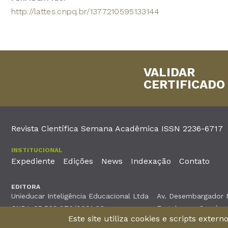
http://lattes.cnpq.br/1377210595133144
VALIDAR
CERTIFICADO
Revista Científica Semana Acadêmica ISSN 2236-6717
INSTITUCIONAL
Expediente
Edições
News
Indexação
Contato
EDITORA
Unieducar Inteligência Educacional Ltda
Av. Desembargador Mo
CNPJ: 05.569.970/0001-26
Fortaleza – Ceará -
Este site utiliza cookies e scripts exter