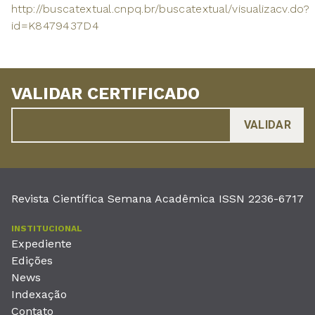
http://buscatextual.cnpq.br/buscatextual/visualizacv.do?
id=K8479437D4
VALIDAR CERTIFICADO
Revista Científica Semana Acadêmica ISSN 2236-6717
INSTITUCIONAL
Expediente
Edições
News
Indexação
Contato