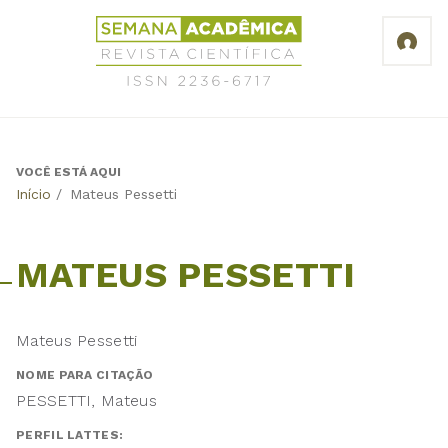
Jump
Revista
to
Científica
navigation
Semana
Acadêmica
ISSN
2236-
6717
VOCÊ ESTÁ AQUI
Back
Início
/
Mateus Pessetti
to
top
MATEUS PESSETTI
Mateus Pessetti
NOME PARA CITAÇÃO
PESSETTI, Mateus
PERFIL LATTES: