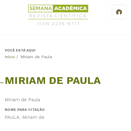
Jump
Revista
to
Científica
navigation
Semana
Acadêmica
ISSN
2236-
6717
VOCÊ ESTÁ AQUI
Back
Início
/
Miriam de Paula
to
top
MIRIAM DE PAULA
Miriam de Paula
NOME PARA CITAÇÃO
PAULA, Miriam de