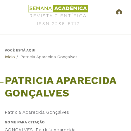
Jump
Revista
to
Científica
navigation
Semana
Acadêmica
ISSN
2236-
6717
VOCÊ ESTÁ AQUI
Back
Início
/
Patricia Aparecida Gonçalves
to
top
PATRICIA APARECIDA
GONÇALVES
Patricia Aparecida Gonçalves
NOME PARA CITAÇÃO
GONÇALVES, Patricia Aparecida