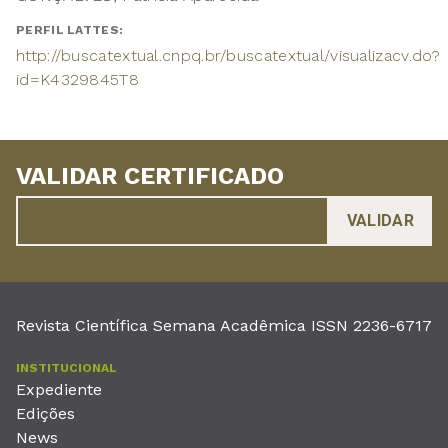
PERFIL LATTES:
http://buscatextual.cnpq.br/buscatextual/visualizacv.do?
id=K4329845T8
VALIDAR CERTIFICADO
Revista Científica Semana Acadêmica ISSN 2236-6717
INSTITUCIONAL
Expediente
Edições
News