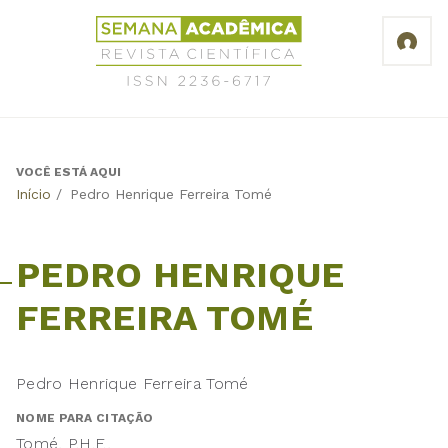
Jump
Revista
to
Científica
navigation
Semana
Acadêmica
ISSN
2236-
6717
VOCÊ ESTÁ AQUI
Back
Início
/
Pedro Henrique Ferreira Tomé
to
top
PEDRO HENRIQUE
FERREIRA TOMÉ
Pedro Henrique Ferreira Tomé
NOME PARA CITAÇÃO
Tomé, P.H.F.,