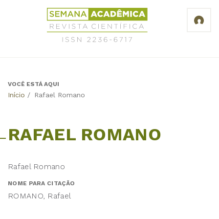
Jump
Revista
to
Científica
navigation
Semana
Acadêmica
ISSN
2236-
6717
VOCÊ ESTÁ AQUI
Back
Início
/
Rafael Romano
to
top
RAFAEL ROMANO
Rafael Romano
NOME PARA CITAÇÃO
ROMANO, Rafael