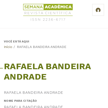
Jump
Revista
to
Científica
navigation
Semana
Acadêmica
ISSN
2236-
6717
VOCÊ ESTÁ AQUI
Back
Início
/
RAFAELA BANDEIRA ANDRADE
to
top
RAFAELA BANDEIRA
ANDRADE
RAFAELA BANDEIRA ANDRADE
NOME PARA CITAÇÃO
RAFAELA BANDEIRA ANDRADE