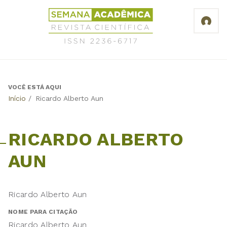
Jump
Revista
to
Científica
navigation
Semana
Acadêmica
ISSN
2236-
6717
VOCÊ ESTÁ AQUI
Back
Início
/
Ricardo Alberto Aun
to
top
RICARDO ALBERTO
AUN
Ricardo Alberto Aun
NOME PARA CITAÇÃO
Ricardo Alberto Aun