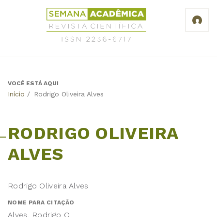
Jump
Revista
to
Científica
navigation
Semana
Acadêmica
ISSN
2236-
6717
VOCÊ ESTÁ AQUI
Back
Início
/
Rodrigo Oliveira Alves
to
top
RODRIGO OLIVEIRA
ALVES
Rodrigo Oliveira Alves
NOME PARA CITAÇÃO
Alves, Rodrigo O.