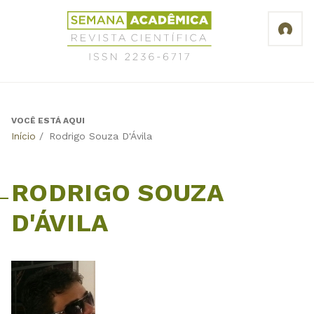
Jump
Revista
to
Científica
navigation
Semana
Acadêmica
ISSN
2236-
6717
VOCÊ ESTÁ AQUI
Back
Início
/
Rodrigo Souza D'Ávila
to
top
RODRIGO SOUZA
D'ÁVILA