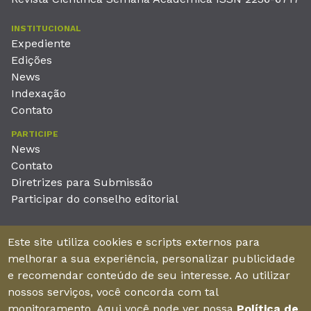
INSTITUCIONAL
Expediente
Edições
News
Indexação
Contato
PARTICIPE
News
Contato
Diretrizes para Submissão
Participar do conselho editorial
EDITORA
Este site utiliza cookies e scripts externos para
Unieducar Inteligência Educacional Ltda
melhorar a sua experiência, personalizar publicidade
CNPJ: 05.569.970/0001-26
e recomendar conteúdo de seu interesse. Ao utilizar
Av. Desembargador Moreira, No. 2001 – 11º andar - Bairro
nossos serviços, você concorda com tal
Aldeota
monitoramento. Aqui você pode ver nossa
Política de