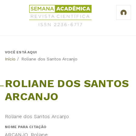
Jump
Revista
to
Científica
navigation
Semana
Acadêmica
ISSN
2236-
6717
VOCÊ ESTÁ AQUI
Back
Início
/
Roliane dos Santos Arcanjo
to
top
ROLIANE DOS SANTOS
ARCANJO
Roliane dos Santos Arcanjo
NOME PARA CITAÇÃO
ARCANJO, Roliane