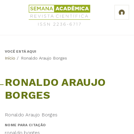
Jump
Revista
to
Científica
navigation
Semana
Acadêmica
ISSN
2236-
6717
VOCÊ ESTÁ AQUI
Back
Início
/
Ronaldo Araujo Borges
to
top
RONALDO ARAUJO
BORGES
Ronaldo Araujo Borges
NOME PARA CITAÇÃO
ronaldo borges