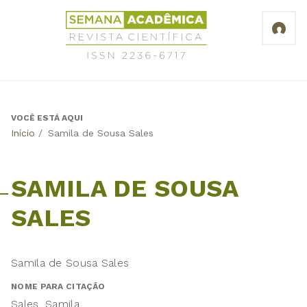
Jump
Revista
to
Científica
navigation
Semana
Acadêmica
ISSN
2236-
6717
VOCÊ ESTÁ AQUI
Back
Início
/
Samila de Sousa Sales
to
top
SAMILA DE SOUSA
SALES
Samila de Sousa Sales
NOME PARA CITAÇÃO
Sales, Samila