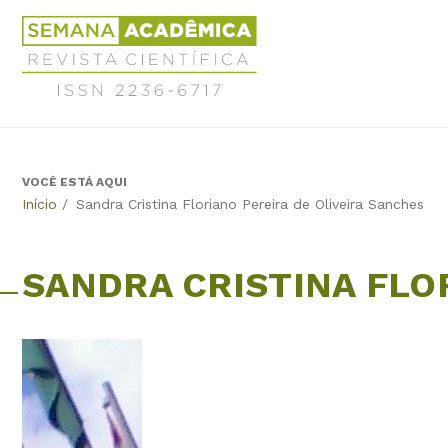
Jump
Revista
to
Científica
navigation
Semana
Acadêmica
ISSN
2236-
6717
VOCÊ ESTÁ AQUI
Back
Início
/
Sandra Cristina Floriano Pereira de Oliveira Sanches
to
top
SANDRA CRISTINA FLO