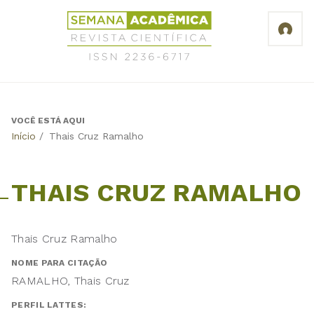
Jump
Revista
to
Científica
navigation
Semana
Acadêmica
ISSN
2236-
6717
VOCÊ ESTÁ AQUI
Back
Início
/
Thais Cruz Ramalho
to
top
THAIS CRUZ RAMALHO
Thais Cruz Ramalho
NOME PARA CITAÇÃO
RAMALHO, Thais Cruz
PERFIL LATTES: