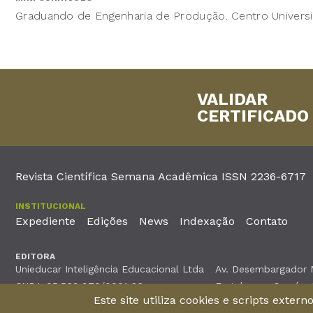
Graduando de Engenharia de Produção. Centro Universi
VALIDAR
CERTIFICADO
Revista Científica Semana Acadêmica ISSN 2236-6717
INSTITUCIONAL
Expediente
Edições
News
Indexação
Contato
EDITORA
Unieducar Inteligência Educacional Ltda
Av. Desembargador Mo
CNPJ: 05.569.970/0001-26
Fortaleza – Ceará -
Este site utiliza cookies e scripts exter