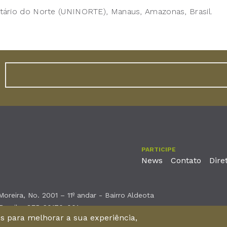
tário do Norte (UNINORTE), Manaus, Amazonas, Brasil.
PARTICIPE
News
Contato
Dire
reira, No. 2001 – 11º andar - Bairro Aldeota
 Brasil - CEP 60170-001
nos para melhorar a sua experiência,