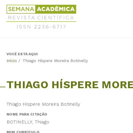
Jump
Revista
to
Científica
navigation
Semana
Acadêmica
ISSN
2236-
6717
VOCÊ ESTÁ AQUI
Back
Início
/
Thiago Híspere Moreira Botinelly
to
top
THIAGO HÍSPERE MORE
Thiago Híspere Moreira Botinelly
NOME PARA CITAÇÃO
BOTINELLY, Thiago
MINI CURRÍCULO