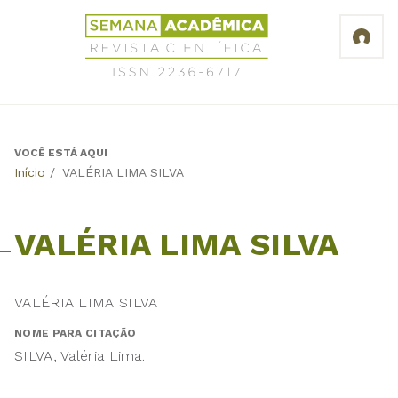
Jump
Revista
to
Científica
navigation
Semana
Acadêmica
ISSN
2236-
6717
VOCÊ ESTÁ AQUI
Back
Início
/
VALÉRIA LIMA SILVA
to
top
VALÉRIA LIMA SILVA
VALÉRIA LIMA SILVA
NOME PARA CITAÇÃO
SILVA, Valéria Lima.