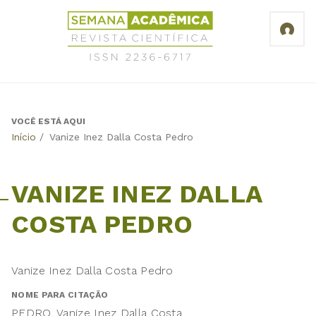
Jump
Revista
to
Científica
navigation
Semana
Acadêmica
ISSN
2236-
6717
VOCÊ ESTÁ AQUI
Back
Início
/
Vanize Inez Dalla Costa Pedro
to
top
VANIZE INEZ DALLA
COSTA PEDRO
Vanize Inez Dalla Costa Pedro
NOME PARA CITAÇÃO
PEDRO, Vanize Inez Dalla Costa