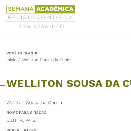
Jump
Revista
to
Científica
navigation
Semana
Acadêmica
ISSN
2236-
6717
VOCÊ ESTÁ AQUI
Back
Início
/
Welliton Sousa da Cunha
to
top
WELLITON SOUSA DA 
Welliton Sousa da Cunha
NOME PARA CITAÇÃO
CUNHA, W. S.
PERFIL LATTES: