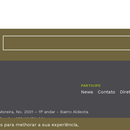
PARTICIPE
News
Contato
Dire
reira, No. 2001 – 11º andar - Bairro Aldeota
 Brasil - CEP 60170-001
nos para melhorar a sua experiência,