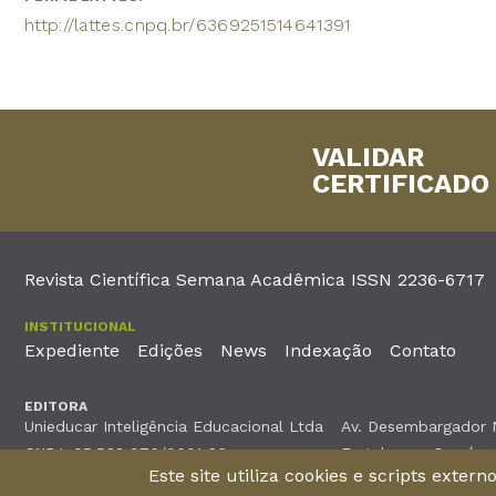
http://lattes.cnpq.br/6369251514641391
VALIDAR
CERTIFICADO
Revista Científica Semana Acadêmica ISSN 2236-6717
INSTITUCIONAL
Expediente
Edições
News
Indexação
Contato
EDITORA
Unieducar Inteligência Educacional Ltda
Av. Desembargador Mo
CNPJ: 05.569.970/0001-26
Fortaleza – Ceará -
Este site utiliza cookies e scripts exter